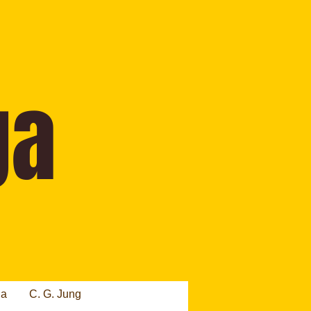
ia
C. G. Jung