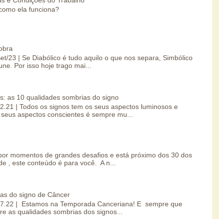
como ela funciona?
obra
Set/23 | Se Diabólico é tudo aquilo o que nos separa, Simbólico
une. Por isso hoje trago mai...
s: as 10 qualidades sombrias do signo
.02.21 | Todos os signos tem os seus aspectos luminosos e
seus aspectos conscientes é sempre mu...
por momentos de grandes desafios e está próximo dos 30 dos
e , este conteúdo é para você. A n...
ias do signo de Câncer
0.07.22 | Estamos na Temporada Canceriana! E sempre que
re as qualidades sombrias dos signos...