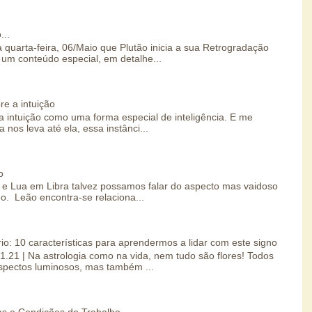
...
 quarta-feira, 06/Maio que Plutão inicia a sua Retrogradação
um conteúdo especial, em detalhe...
re a intuição
 intuição como uma forma especial de inteligência. E me
 nos leva até ela, essa instânci...
o
e Lua em Libra talvez possamos falar do aspecto mas vaidoso
o. Leão encontra-se relaciona...
io: 10 características para aprendermos a lidar com este signo
01.21 | Na astrologia como na vida, nem tudo são flores! Todos
spectos luminosos, mas também ...
s e Condições do Trabalho