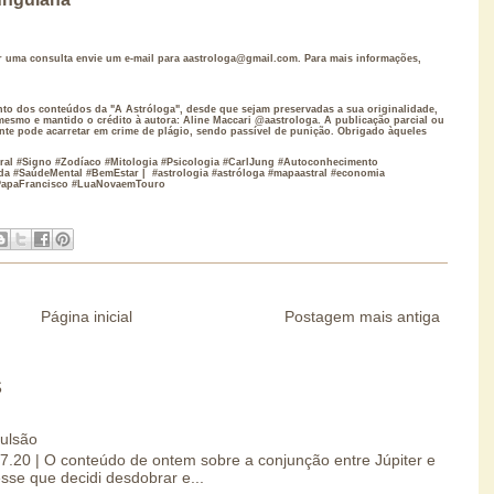
 consulta envie um e-mail para aastrologa@gmail.com. Para mais informações,
 dos conteúdos da "A Astróloga", desde que sejam preservadas a sua originalidade,
mesmo e mantido o crédito à autora: Aline Maccari @aastrologa. A publicação parcial ou
nte pode acarretar em crime de plágio, sendo passível de punição. Obrigado àqueles
ral #Signo #Zodíaco #Mitologia #Psicologia #CarlJung #Autoconhecimento
da #SaúdeMental #BemEstar | #astrologia #astróloga #mapaastral #economia
#PapaFrancisco #LuaNovaemTouro
Página inicial
Postagem mais antiga
S
pulsão
07.20 | O conteúdo de ontem sobre a conjunção entre Júpiter e
esse que decidi desdobrar e...