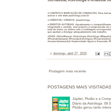
● CONTATO E MARCAÇÃO DE CONSULTAS: Para marcar uma
acesse o site www.aastrologa.com.br
● CRÉDITOS / CREDITS: @aastrologa
● DIREITOS AUTORAIS: Agradecemos o compartilhamento
integridade e sentido, sem prejuízo à compreensão do 
total de textos ou vídeos sem a creditagem corresponde
que ajudam a divulgar adequadamente este trabalho.
●TAGS: #AlineMaccari #Astrologia #Astróloga #MapaAst
#PrevisãoSemanal #PrevisãoAstrológica #Propósitodevi
#novaordemmundial #maternidade #guerra #recessão 
at
domingo, abril 27, 2025
Postagem mais recente
POSTAGENS MAIS VISITADA
Júpiter, Plutão e a Com
Diário da Astróloga: 08.
Plutão gerou tanto inter