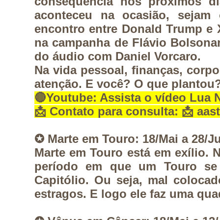
consequência nos próximos di
aconteceu na ocasião, sejam 
encontro entre Donald Trump e X
na campanha de Flávio Bolsonar
do áudio com Daniel Vorcaro. 
Na vida pessoal, finanças, corp
atenção. E você? O que plantou
🔴
Youtube:
 Assista o vídeo Lua
📩 
Contato para consulta:
 📩 aa
✪ Marte em Touro: 18/Mai a 28/J
Marte em Touro está em exílio. 
N
período em que um Touro se 
Capitólio. Ou seja, mal colocad
estragos. 
E logo ele faz uma qu