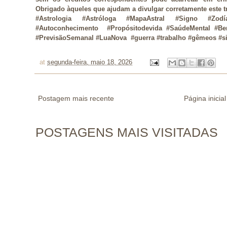
Obrigado àqueles que ajudam a divulgar corretamente este t
#Astrologia #Astróloga #MapaAstral #Signo #Zodía
#Autoconhecimento  #Propósitodevida #SaúdeMental #BemE
#PrevisãoSemanal #LuaNova  #guerra #trabalho #gêmeos #s
at
segunda-feira, maio 18, 2026
Postagem mais recente
Página inicial
POSTAGENS MAIS VISITADAS