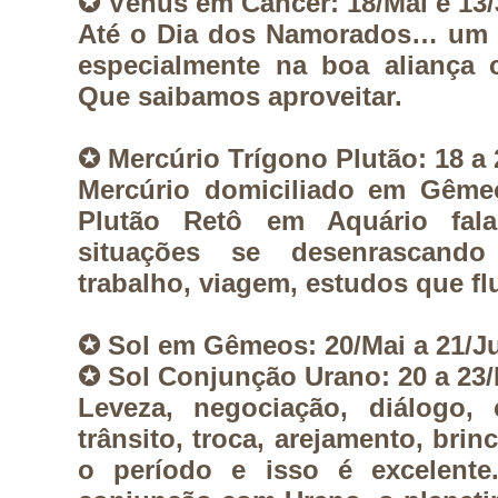
✪ Vênus em Câncer: 18/Mai e 13
Até o Dia dos Namorados… um 
especialmente na boa aliança 
Que saibamos aproveitar.
✪ Mercúrio Trígono Plutão: 18 a 
Mercúrio domiciliado em Gême
Plutão Retô em Aquário fala 
situações se desenrascand
trabalho, viagem, estudos que 
✪ Sol em Gêmeos: 20/Mai a 21/J
✪ Sol Conjunção Urano: 20 a 23/
Leveza, negociação, diálogo, c
trânsito, troca, arejamento, brin
o período e isso é excelente.