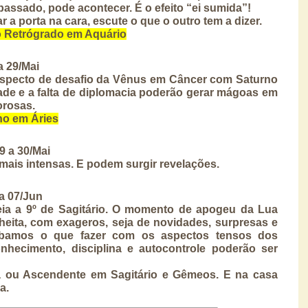
assado, pode acontecer. É o efeito “ei sumida”! 
 a porta na cara, escute o que o outro tem a dizer.
ão Retrógrado em Aquário
 29/Mai 
 aspecto de desafio da Vênus em Câncer com Saturno 
idade e a falta de diplomacia poderão gerar mágoas em 
orosas.
no em Áries
9 a 30/Mai
ais intensas. E podem surgir revelações.
a 07/Jun
a a 9º de Sagitário. O momento de apogeu da Lua 
eita, com exageros, seja de novidades, surpresas e 
ibamos o que fazer com os aspectos tensos dos 
nhecimento, disciplina e autocontrole poderão ser 
 ou Ascendente em Sagitário e Gêmeos. E na casa 
a.