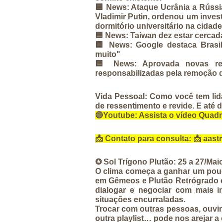
🟦 
News:
 Ataque Ucrânia a Rússia
Vladimir Putin, ordenou um inves
dormitório universitário na cida
🟦 
News: Taiwan dez estar cercad
🟦 
News: Google destaca Brasi
muito"
🟦 
News: Aprovada novas re
responsabilizadas pela remoção 
Vida Pessoal: 
Como você tem lid
de ressentimento e revide. E até 
🔴
Youtube:
 Assista o vídeo Quadr
📩 
Contato para consulta:
 📩 aas
✪ Sol Trígono Plutão: 25 a 27/Mai
O clima começa a ganhar um pouco
em Gêmeos e Plutão Retrógrado e
dialogar e negociar com mais in
situações encurraladas.
Trocar com outras pessoas, ouvir 
outra playlist… pode nos arejar 