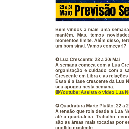
Bem vindos a mais uma semana. 
mantém. Mas, temos novidades
momentos limite. Além disso, te
um bom sinal. Vamos começar!?
✪ Lua Crescente: 23 a 30/ Mai
A semana começa com a Lua Cres
organização e cuidado com a saú
Crescente em Libra e as relações 
Essa é a fase crescente da Lua N
seu apogeu nesta semana. 
🔴
Youtube:
 Assista o vídeo Lua 
✪ Quadratura Marte Plutão: 22 a 2
A tensão que rola desde a Lua No
até a quarta-feira. Trabalho, econ
são as áreas mais tocadas por es
conflito existente.