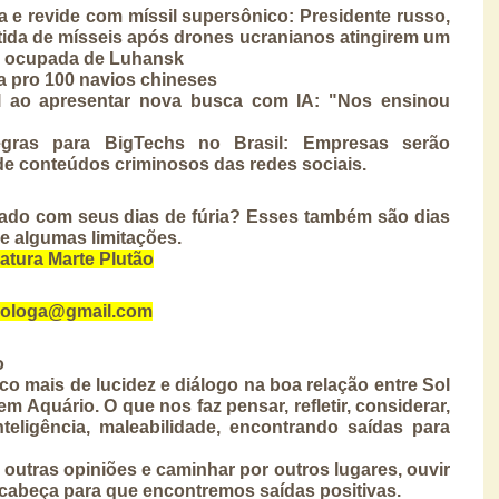
 e revide com míssil supersônico: Presidente russo, 
tida de mísseis após drones ucranianos atingirem um 
de ocupada de Luhansk
a pro 100 navios chineses
l ao apresentar nova busca com IA: "Nos ensinou 
gras para BigTechs no Brasil: Empresas serão 
de conteúdos criminosos das redes sociais.
ado com seus dias de fúria? Esses também são dias 
de algumas limitações.
atura Marte Plutão
trologa@gmail.com
o
 mais de lucidez e diálogo na boa relação entre Sol 
m Aquário. O que nos faz 
pensar, refletir, considerar, 
teligência, maleabilidade, encontrando saídas para 
outras opiniões e caminhar por outros lugares, ouvir 
a cabeça para que encontremos saídas positivas.