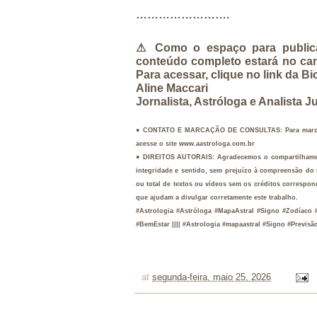
…………………….
⚠︎ Como o espaço para publica
conteúdo completo estará no cana
Para acessar, clique no link da Bi
Aline Maccari
Jornalista, Astróloga e Analista 
● CONTATO E MARCAÇÃO DE CONSULTAS: Para marcar um
acesse o site www.aastrologa.com.br 
● DIREITOS AUTORAIS: Agradecemos o compartilhament
integridade e sentido, sem prejuízo à compreensão do 
ou total de textos ou vídeos sem os créditos correspon
que ajudam a divulgar corretamente este trabalho.
#Astrologia #Astróloga #MapaAstral #Signo #Zodíaco 
#BemEstar |||| #Astrologia #mapaastral #Signo #Previ
at
segunda-feira, maio 25, 2026