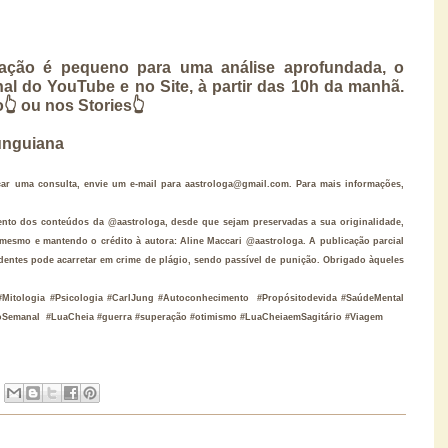
ção é pequeno para uma análise aprofundada, o 
l do YouTube e no Site, à partir das 10h da manhã. 
o👆 ou nos Stories👆
Junguiana
a consulta, envie um e-mail para aastrologa@gmail.com. Para mais informações, 
o dos conteúdos da @aastrologa, desde que sejam preservadas a sua originalidade, 
mesmo e mantendo o crédito à autora: Aline Maccari @aastrologa. A publicação parcial 
dentes pode acarretar em crime de plágio, sendo passível de punição. Obrigado àqueles 
#Mitologia #Psicologia #CarlJung #Autoconhecimento  #Propósitodevida #SaúdeMental 
sãoSemanal  #LuaCheia #guerra #superação #otimismo #LuaCheiaemSagitário #Viagem