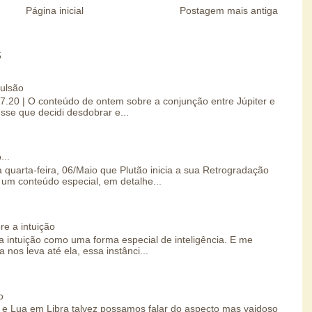
Página inicial
Postagem mais antiga
S
pulsão
07.20 | O conteúdo de ontem sobre a conjunção entre Júpiter e
esse que decidi desdobrar e...
...
 quarta-feira, 06/Maio que Plutão inicia a sua Retrogradação
um conteúdo especial, em detalhe...
re a intuição
 intuição como uma forma especial de inteligência. E me
 nos leva até ela, essa instânci...
o
e Lua em Libra talvez possamos falar do aspecto mas vaidoso