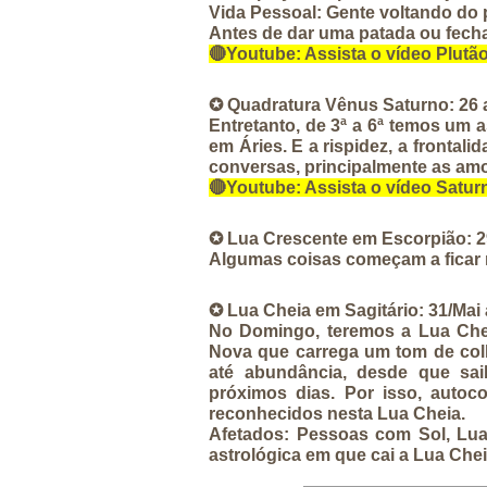
Vida Pessoal: 
Gente voltando do p
Antes de dar uma patada ou fechar
🔴
Youtube:
 Assista o vídeo Plut
✪ Quadratura Vênus Saturno: 26 a
Entretanto, de 3ª a 6ª temos um
em Áries. E a rispidez, a frontal
conversas, principalmente as am
🔴
Youtube:
 Assista o vídeo Satur
✪ Lua Crescente em Escorpião: 2
Algumas coisas começam a ficar m
✪ Lua Cheia em Sagitário: 31/Mai 
No Domingo, teremos a Lua Chei
Nova que carrega um tom de colh
até abundância, desde que sa
próximos dias. Por isso, autoco
reconhecidos nesta Lua Cheia. 
Afetados:
 Pessoas com Sol, Lua
astrológica em que cai a Lua Chei