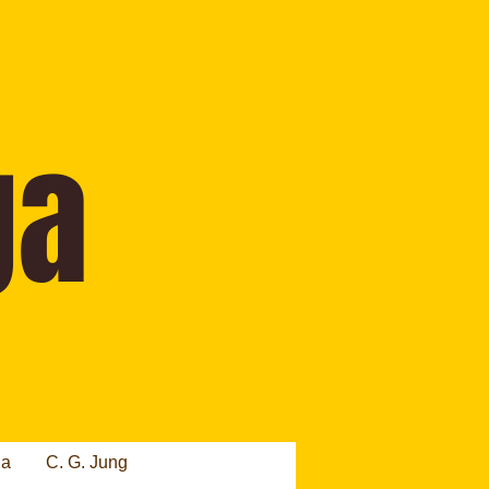
ia
C. G. Jung