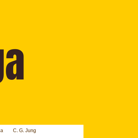
ia
C. G. Jung