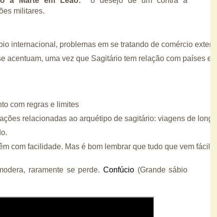
ão a Marte em Leão:
o desejo de um contra a
es militares.
bio internacional, problemas em se tratando de comércio exter
 se acentuam, uma vez que Sagitário tem relação com países est
to com regras e limites
uações relacionadas ao arquétipo de sagitário: viagens de longas
o. 
m com facilidade. Mas é bom lembrar que tudo que vem fácil, vai
modera, raramente se perde.
Confúcio
(Grande sábio