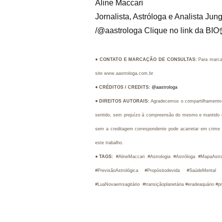
Aline Maccari
Jornalista, Astróloga e Analista Ju
/@aastrologa Clique no link da B
●
CONTATO E MARCAÇÃO DE
CONSULTAS:
Para marca
site www.aastrologa.com.br
●
CRÉDITOS / CREDITS
:
@aastrologa
●
DIREITOS AUTORAIS:
Agradecemos o compartilhamento d
sentido, sem prejuízo à compreensão do mesmo e mantido o c
sem a creditagem correspondente pode acarretar em crime 
este trabalho.
●
TAGS:
#AlineMaccari #Astrologia #Astróloga #MapaAst
#PrevisãoAstrológica #Propósitodevida #SaúdeMenta
#LuaNovaemsagitário
#transiçãoplanetária #eradeaquário #p