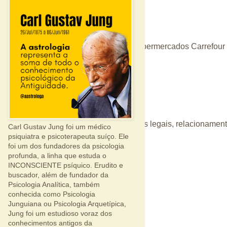
ior. Exemplo: Problema com a rede de supermercados Carrefour 
rangeiros.
 distâncias, estudos, justiça e processos legais, relacionamento
Carl Gustav Jung foi um médico
psiquiatra e psicoterapeuta suíço. Ele
foi um dos fundadores da psicologia
 fácil. 
profunda, a linha que estuda o
INCONSCIENTE psíquico. Erudito e
buscador, além de fundador da
Psicologia Analítica, também
conhecida como Psicologia
Junguiana ou Psicologia Arquetípica,
Jung foi um estudioso voraz dos
conhecimentos antigos da