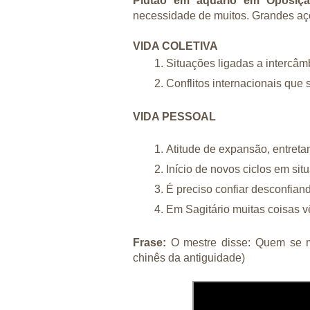
Plutão em aquário em Oposiç
necessidade de muitos. Grandes açõ
VIDA COLETIVA
Situações ligadas a intercâm
Conflitos internacionais que
VIDA PESSOAL
Atitude de expansão, entretan
Início de novos ciclos em sit
É preciso confiar desconfiand
Em Sagitário muitas coisas vê
Frase:
O mestre disse: Quem se 
chinês da antiguidade)