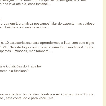
 nos leva até ela, essa instânci...
o
e Lua em Libra talvez possamos falar do aspecto mas vaidoso
o. Leão encontra-se relaciona...
io: 10 características para aprendermos a lidar com este signo
01.21 | Na astrologia como na vida, nem tudo são flores! Todos
spectos luminosos, mas também ...
s e Condições do Trabalho
como ela funciona?
por momentos de grandes desafios e está próximo dos 30 dos
e , este conteúdo é para você. A n...