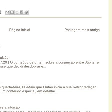
Página inicial
Postagem mais antiga
S
pulsão
07.20 | O conteúdo de ontem sobre a conjunção entre Júpiter e
esse que decidi desdobrar e...
...
 quarta-feira, 06/Maio que Plutão inicia a sua Retrogradação
um conteúdo especial, em detalhe...
re a intuição
 intuição como uma forma especial de inteligência. E me