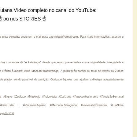
nguiana
Vídeo completo no canal do YouTube:
IO☝ ou nos STORIES ☝
r uma consulta envie um e-mail para aastrologa@gmail.com. Para mais informações, acesse o
os conteúdos da "A Astróloga", desde que sejam preservadas a sua originalidade, integridade e
rédito à autora: Aline Maccari @aastrologa. A publicação parcial ou total de textos ou vídeos
de plágio, sendo passível de punição. Obrigado àqueles que ajudam a divulgar adequadamente
ral #Signo #Zodíaco #Mitologia #Psicologia #CarlJung #Autoconhecimento #PrevisãoSemanal
l #BemEstar |
#PlutãoemAquário #MercúrioRetrógrado #PrevisãoNovembro
#LuaNova
revisão2025