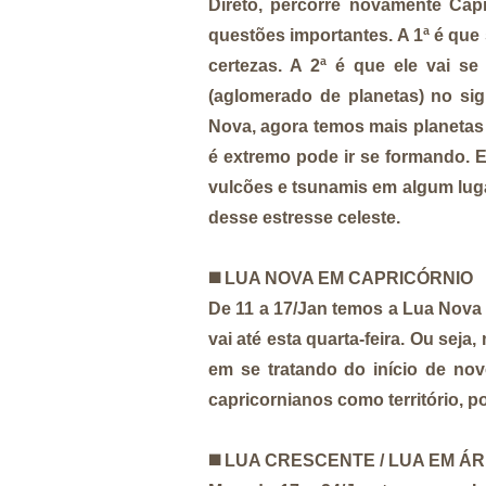
Direto, percorre novamente Capr
questões importantes. A 1ª é que 
certezas. A 2ª é que ele vai s
(aglomerado de planetas) no si
Nova, agora temos mais planetas 
é extremo pode ir se formando. 
vulcões e tsunamis em algum luga
desse estresse celeste.
◼️
LUA NOVA EM CAPRICÓRNIO
De 11 a 17/Jan temos a Lua Nova 
vai até esta quarta-feira. Ou seja
em se tratando do início de nov
capricornianos como território, po
◼️
LUA CRESCENTE / LUA EM ÁR