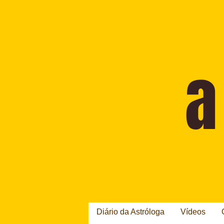
Diário da Astróloga
Vídeos