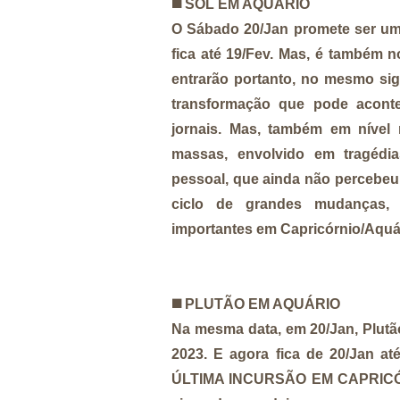
◼️
SOL EM AQUÁRIO
O Sábado 20/Jan promete ser um 
fica até 19/Fev. Mas, é também 
entrarão portanto, no mesmo sig
transformação que pode acont
jornais. Mas, também em nível 
massas, envolvido em tragédia
pessoal, que ainda não percebeu 
ciclo de grandes mudanças, 
importantes em Capricórnio/Aquá
◼️
PLUTÃO EM AQUÁRIO
Na mesma data, em 20/Jan, Plutão
2023. E agora fica de 20/Jan 
ÚLTIMA INCURSÃO EM CAPRICÓRNI