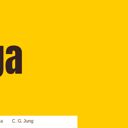
ia
C. G. Jung