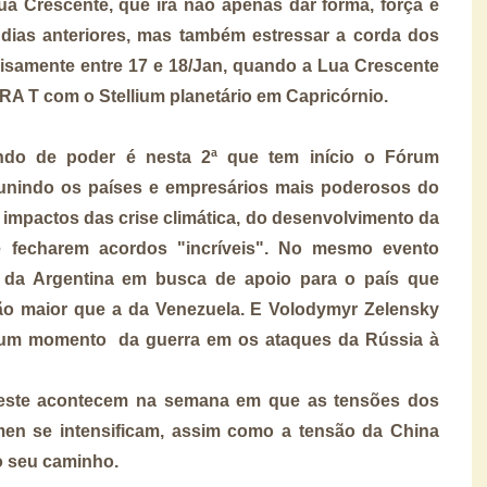
ua Crescente, que irá não apenas dar forma, força e
dias anteriores, mas também estressar a corda dos
cisamente entre 17 e 18/Jan, quando a Lua Crescente
 T com o Stellium planetário em Capricórnio.
ndo de poder é nesta 2ª que tem início o Fórum
unindo os países e empresários mais poderosos do
s impactos das crise climática, do desenvolvimento da
de fecharem acordos "incríveis". No mesmo evento
R da Argentina em busca de apoio para o país que
ão maior que a da Venezuela. E Volodymyr Zelensky
 num momento da guerra em os ataques da Rússia à
eleste acontecem na semana em que as tensões dos
en se intensificam, assim como a tensão da China
o seu caminho.