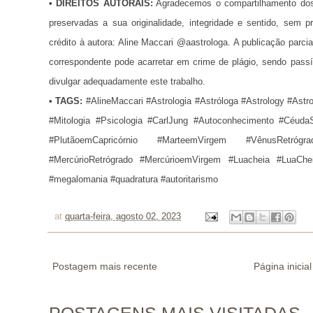
•
DIREITOS AUTORAIS:
Agradecemos o compartilhamento dos
preservadas a sua originalidade, integridade e sentido, se
crédito à autora: Aline Maccari @aastrologa. A publicação parci
correspondente pode acarretar em crime de plágio, sendo pass
divulgar adequadamente este trabalho.
•
TAGS:
#AlineMaccari #Astrologia #Astróloga #Astrology #Astr
#Mitologia #Psicologia #CarlJung #Autoconhecimento #CéudaS
#PlutãoemCapricórnio
#MarteemVirgem #VênusRetrógr
#MercúrioRetrógrado #MercúrioemVirgem #Luacheia #LuaCh
#megalomania #quadratura #autoritarismo
at
quarta-feira, agosto 02, 2023
Postagem mais recente
Página inicial