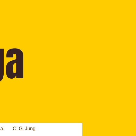
ia
C. G. Jung