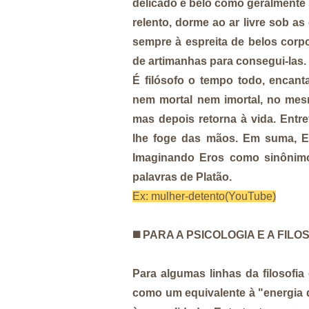
delicado e belo como geralmente 
relento, dorme ao ar livre sob as
sempre à espreita de belos corp
de artimanhas para consegui-las.
É filósofo o tempo todo, encan
nem mortal nem imortal, no mesm
mas depois retorna à vida. Ent
lhe foge das mãos. Em suma, Er
Imaginando Eros como sinônimo
palavras de Platão.
Ex: mulher-detento(YouTube)
◼️
PARA A PSICOLOGIA E A FILO
Para algumas linhas da filosofia
como um equivalente à "energia d