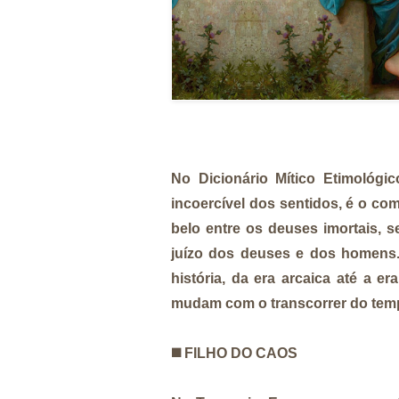
No Dicionário Mítico Etimológ
incoercível dos sentidos, é o com
belo entre os deuses imortais, 
juízo dos deuses e dos homens.
história, da era arcaica até a e
mudam com o transcorrer do tempo
◼️
FILHO DO CAOS