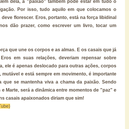
 além dela, a "paixão" também pode estar em tudo o
ação. Por isso, tudo aquilo em que colocamos o
ve florescer. Eros, portanto, está na força libidinal
nos dão prazer, como escrever um livro, tocar um
rça que une os corpos e as almas. E os casais que já
Eros em suas relações, deveriam repensar sobre
a, ele é apenas deslocado para outras ações, corpos
, mutável e está sempre em movimento, é importante
ara que se mantenha viva a chama da paixão. Sendo
us e Marte, será a dinâmica entre momentos de "paz" e
ns casais apaixonados diriam que sim!
Tube)