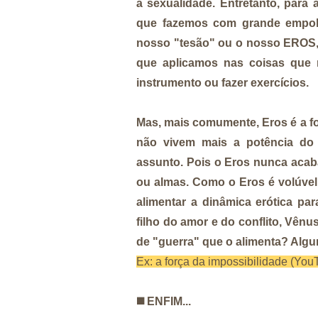
à sexualidade. Entretanto, para
que fazemos com grande empolg
nosso "tesão" ou o nosso EROS, de
que aplicamos nas coisas que 
instrumento ou fazer exercícios.
Mas, mais comumente, Eros é a fo
não vivem mais a potência do 
assunto. Pois o Eros nunca acab
ou almas. Como o Eros é volúvel
alimentar a dinâmica erótica p
filho do amor e do conflito, Vên
de "guerra" que o alimenta? Algu
Ex: a força da impossibilidade (You
◼️
ENFIM...