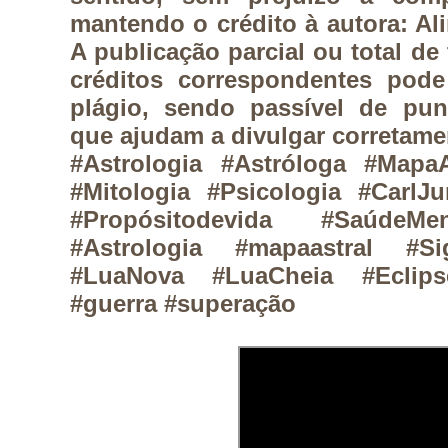
mantendo o crédito à autora: Ali
A publicação parcial ou total de
créditos correspondentes pode
plágio, sendo passível de pun
que ajudam a divulgar corretamen
#Astrologia #Astróloga #MapaA
#Mitologia #Psicologia #CarlJ
#Propósitodevida #SaúdeMe
#Astrologia #mapaastral #Si
#LuaNova #LuaCheia #Eclipse
#guerra #superação