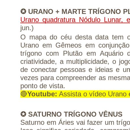
✪ URANO + MARTE TRÍGONO P
Urano quadratura Nódulo Lunar, 
jun.)
O mapa do céu desta data tem o
Urano em Gêmeos em conjunção
trígono com Plutão em Aquário 
criatividade, a multiplicidade, o jo
de conectar pessoas e ideias e um
vezes para compreender as mesmas
ponto de vista.
🔴
Youtube:
 Assista o vídeo Uran
✪ SATURNO TRÍGONO VÊNUS
Saturno em Áries vai fazer um trí