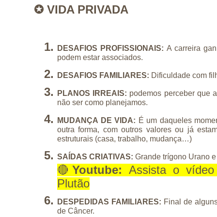
✪ VIDA PRIVADA
DESAFIOS PROFISSIONAIS: 
A carreira gan
podem estar associados.
DESAFIOS FAMILIARES: 
Dificuldade com fil
PLANOS IRREAIS: 
podemos perceber que a
não ser como planejamos.
MUDANÇA DE VIDA: 
É um daqueles momen
outra forma, com outros valores ou já est
estruturais (casa, trabalho, mudança…)
SAÍDAS CRIATIVAS: 
Grande trígono Urano e
🔴
Youtube:
 Assista o vídeo
Plutão
DESPEDIDAS FAMILIARES: 
Final de algun
de Câncer.