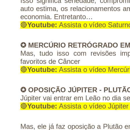
Isso significa seriedade, compromi
auto estima, os relacionamentos am
economia. Entretanto…
🔴
Youtube:
 Assista o vídeo Saturn
✪ MERCÚRIO RETRÓGRADO EM
Mas, tudo isso com revisões imp
favoritos de Câncer
🔴
Youtube:
 Assista o vídeo Mercú
✪ OPOSIÇÃO JÚPITER - PLUTÃ
Júpiter vai entrar em Leão no dia se
🔴
Youtube:
 Assista o vídeo Júpite
Mas, ele já faz oposição a Plutão em