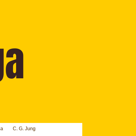
ia
C. G. Jung