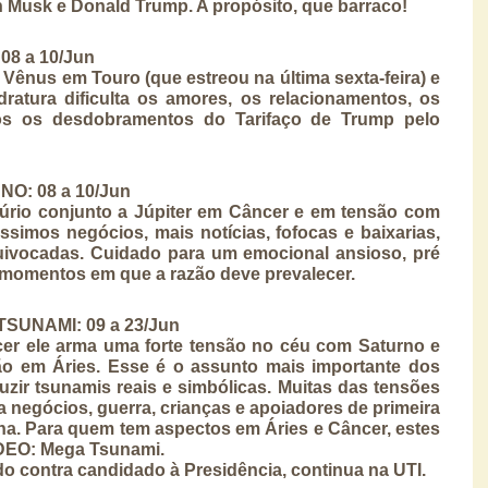
on Musk e Donald Trump. A propósito, que barraco!
8 a 10/Jun
Vênus em Touro (que estreou na última sexta-feira) e
ratura dificulta os amores, os relacionamentos, os
os os desdobramentos do Tarifaço de Trump pelo
: 08 a 10/Jun
rio conjunto a Júpiter em Câncer e em tensão com
simos negócios, mais notícias, fofocas e baixarias,
uivocadas. Cuidado para um emocional ansioso, pré
 momentos em que a razão deve prevalecer.
UNAMI: 09 a 23/Jun
er ele arma uma forte tensão no céu com Saturno e
o em Áries. Esse é o assunto mais importante dos
zir tsunamis reais e simbólicas. Muitas das tensões
 a negócios, guerra, crianças e apoiadores de primeira
a. Para quem tem aspectos em Áries e Câncer, estes
VÍDEO: Mega Tsunami.
do contra candidado à Presidência, continua na UTI.