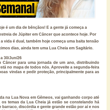
je é um dia de bênçãos! E a gente já começa a
estreia de Júpiter em Câncer que acontece hoje. Por
omo a vida é dual, também hoje começa uma baita tensão
ximos dias, ainda tem uma Lua Cheia em Sagitário.
a 30/Jun/26
m Câncer para uma jornada de um ano, distribuindo
stá no mapa de todos nós. Aproveite a segunda-feira
boas vindas e pedir proteção, principalmente para as
ntada na Lua Nova em Gêmeos, vai ganhando corpo até
s, os temas da Lua Cheia já estão se constelando há
 barraco, discórdia e gente grande estão por aí e nos