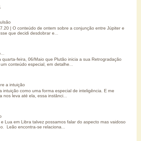
S
pulsão
07.20 | O conteúdo de ontem sobre a conjunção entre Júpiter e
esse que decidi desdobrar e...
...
 quarta-feira, 06/Maio que Plutão inicia a sua Retrogradação
um conteúdo especial, em detalhe...
re a intuição
 intuição como uma forma especial de inteligência. E me
 nos leva até ela, essa instânci...
o
e Lua em Libra talvez possamos falar do aspecto mas vaidoso
o. Leão encontra-se relaciona...