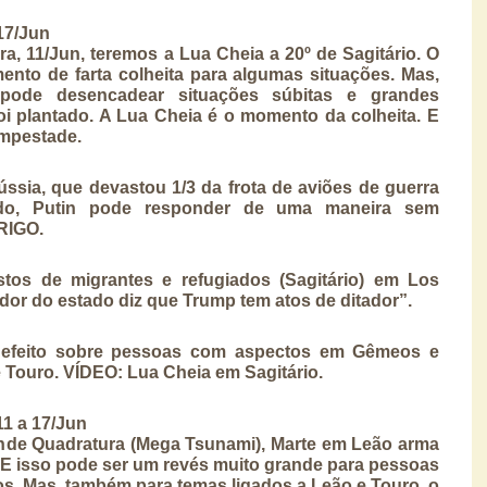
17/Jun
ra, 11/Jun, teremos a Lua Cheia a 20º de Sagitário. O
nto de farta colheita para algumas situações. Mas,
 pode desencadear situações súbitas e grandes
oi plantado. A Lua Cheia é o momento da colheita. E
empestade.
ssia, que devastou 1/3 da frota de aviões de guerra
do, Putin pode responder de uma maneira sem
ERIGO.
stos de migrantes e refugiados (Sagitário) em Los
ador do estado diz que Trump tem atos de ditador”.
efeito sobre pessoas com aspectos em Gêmeos e
 Touro. VÍDEO: Lua Cheia em Sagitário.
 a 17/Jun
ande Quadratura (Mega Tsunami), Marte em Leão arma
E isso pode ser um revés muito grande para pessoas
. Mas, também para temas ligados a Leão e Touro, o