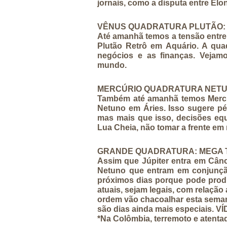
jornais, como a disputa entre El
VÊNUS QUADRATURA PLUTÃO: 0
Até amanhã temos a tensão entre 
Plutão Retrô em Aquário. A quad
negócios e as finanças. Vejam
mundo.
MERCÚRIO QUADRATURA NETUNO
Também até amanhã temos Mercú
Netuno em Áries. Isso sugere pés
mas mais que isso, decisões eq
Lua Cheia, não tomar a frente em
GRANDE QUADRATURA: MEGA TS
Assim que Júpiter entra em Cânc
Netuno que entram em conjunçã
próximos dias porque pode produ
atuais, sejam legais, com relação
ordem vão chacoalhar esta seman
são dias ainda mais especiais. 
*Na Colômbia, terremoto e atenta