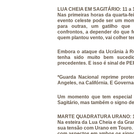
LUA CHEIA EM SAGITÁRIO: 11 a 
Nas primeiras horas da quarta-fei
evento celeste pode ser um mome
para outras, um gatilho que
confrontos, a depender do que f
quem plantou vento, vai colher t
Embora o ataque da Ucrânia à Rú
tenha sido muito bem sucedi
precedentes. E isso é sinal de P
*Guarda Nacional reprime prote
Angeles, na Califórnia. E Govern
Um momento que tem especial 
Sagitário, mas também o signo de
MARTE QUADRATURA URANO: 11
Na esteira da Lua Cheia e da Gr
sua tensão com Urano em Touro. 
com aspectos em ambos os signos