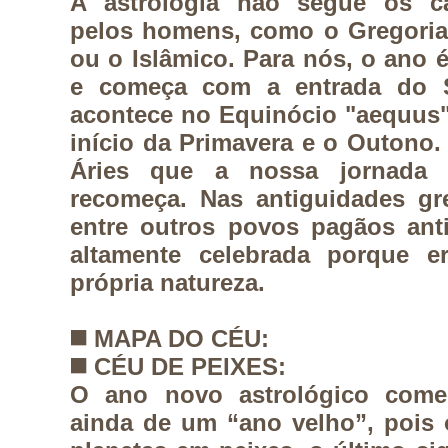
A astrologia não segue os ca
pelos homens, como o Gregoria
ou o Islâmico. Para nós, o ano 
e começa com a entrada do S
acontece no Equinócio "aequus" (
início da Primavera e o Outono. 
Áries que a nossa jornada 
recomeça. Nas antiguidades g
entre outros povos pagãos ant
altamente celebrada porque e
própria natureza.
◼️
MAPA DO CÉU:
◼️
CÉU DE PEIXES:
O ano novo astrológico com
ainda de um “ano velho”, pois 