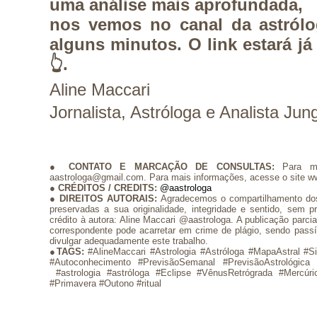
uma análise mais aprofundada,
nos vemos no canal da astról
alguns minutos.
O link estará já
👆.
Aline Maccari
Jornalista, Astróloga e Analista Jun
●
CONTATO E MARCAÇÃO DE
CONSULTAS:
Para m
aastrologa@gmail.com. Para mais informações, acesse o site w
●
CRÉDITOS / CREDITS
:
@aastrologa
●
DIREITOS AUTORAIS:
Agradecemos o compartilhamento dos
preservadas a sua originalidade, integridade e sentido, se
crédito à autora: Aline Maccari @aastrologa. A publicação parci
correspondente pode acarretar em crime de plágio, sendo pass
divulgar adequadamente este trabalho.
●
TAGS:
#AlineMaccari #Astrologia #Astróloga #MapaAstral #S
#Autoconhecimento #PrevisãoSemanal #PrevisãoAstrológica
#astrologia #astróloga #Eclipse #VênusRetrógrada #Mercúr
#Primavera #Outono #ritual