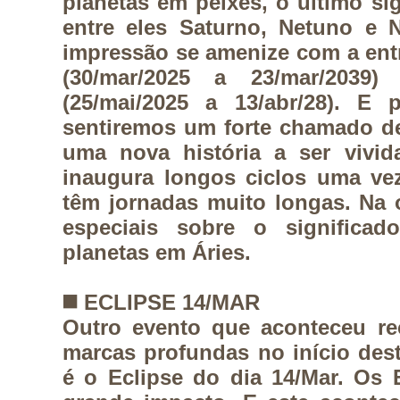
planetas em peixes, o último si
entre eles Saturno, Netuno e 
impressão se amenize com a ent
(30/mar/2025 a 23/mar/2039
(25/mai/2025 a 13/abr/28). E 
sentiremos um forte chamado de
uma nova história a ser vivi
inaugura longos ciclos uma ve
têm jornadas muito longas. Na 
especiais sobre o signific
planetas em Áries.
◼️
ECLIPSE 14/MAR
Outro evento que aconteceu re
marcas profundas no início des
é o Eclipse do dia 14/Mar. Os 