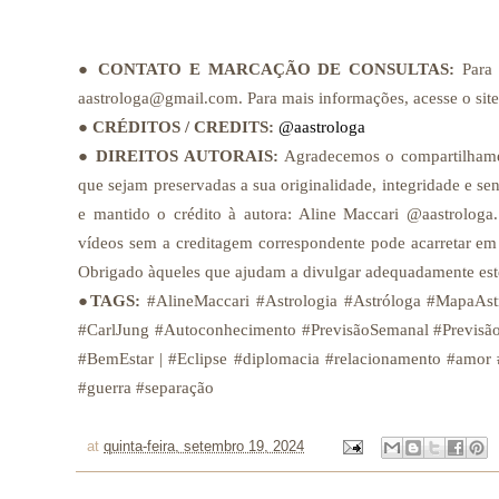
●
CONTATO E MARCAÇÃO DE
CONSULTAS:
Para
aastrologa@gmail.com. Para mais informações, acesse o si
●
CRÉDITOS / CREDITS
:
@aastrologa
●
DIREITOS AUTORAIS:
Agradecemos o compartilhame
que sejam preservadas a sua originalidade, integridade e 
e mantido o crédito à autora: Aline Maccari @aastrologa.
vídeos sem a creditagem correspondente pode acarretar em 
Obrigado àqueles que ajudam a divulgar adequadamente este
●
TAGS:
#AlineMaccari #Astrologia #Astróloga #MapaAst
#CarlJung #Autoconhecimento #PrevisãoSemanal #Previsão
#BemEstar | #Eclipse #diplomacia #relacionamento #amor
#guerra #separação
at
quinta-feira, setembro 19, 2024