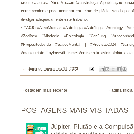
crédito à autora: Aline Maccari @aastrologa. A publicação parci
correspondente pode acarretar em crime de plágio, sendo pass
divulgar adequadamente este trabalho.
•
TAGS:
#AlineMaccari #Astrologia #Astróloga #Astrology #Ast
#Zodíaco #Mitologia #Psicologia #CarlJung #Autoconhec
#Propósitodevida #SaúdeMental |
#Previsão2024 #transiç
#maniqueísta #taylorswift #israel #antisemita #islamofobia #Javie
at
domingo, novembro 19, 2023
Postagem mais recente
Página inicial
POSTAGENS MAIS VISITADAS
Júpiter, Plutão e a Compuls