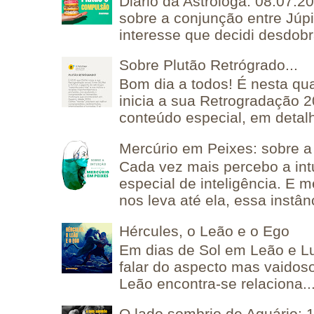
Diário da Astróloga: 08.07.2
sobre a conjunção entre Júpi
interesse que decidi desdobra
Sobre Plutão Retrógrado...
Bom dia a todos! É nesta qua
inicia a sua Retrogradação 
conteúdo especial, em detalh
Mercúrio em Peixes: sobre a 
Cada vez mais percebo a in
especial de inteligência. E 
nos leva até ela, essa instânc
Hércules, o Leão e o Ego
Em dias de Sol em Leão e L
falar do aspecto mas vaidos
Leão encontra-se relaciona..
O lado sombrio de Aquário: 1