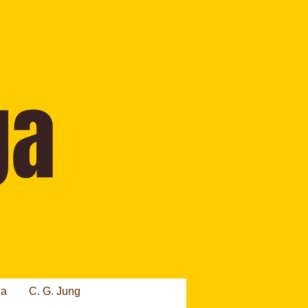
ia
C. G. Jung