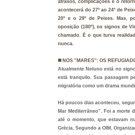
atrasos, complicações e o retor
acontecerá do 27º ao 24º de Peix
20º e o 29º de Peixes. Mas, po
oposição (180º), os signos de V
chamado. É o que turva realida
nunca.
◼️
NOS "MARES": OS REFUGIAD
Atualmente Netuno está no signo
está tranquilo. Sua passagem pe
migratória como um drama mundi
Há poucos dias aconteceu, segun
Mar Mediterrâneo". Foi a morte
até o momento, que estavam n
Grécia. Segundo a OIM, Organizaç