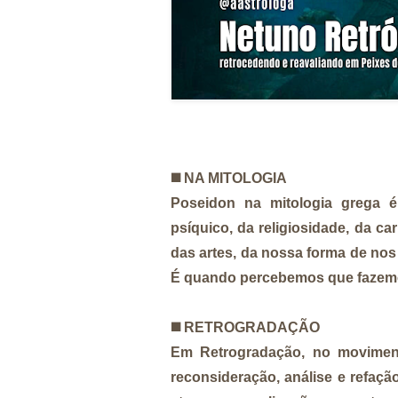
◼️
NA MITOLOGIA
Poseidon na mitologia grega 
psíquico, da religiosidade, da ca
das artes, da nossa forma de nos
É quando percebemos que fazemo
◼️
RETROGRADAÇÃO
Em Retrogradação, no movimento 
reconsideração, análise e refaç