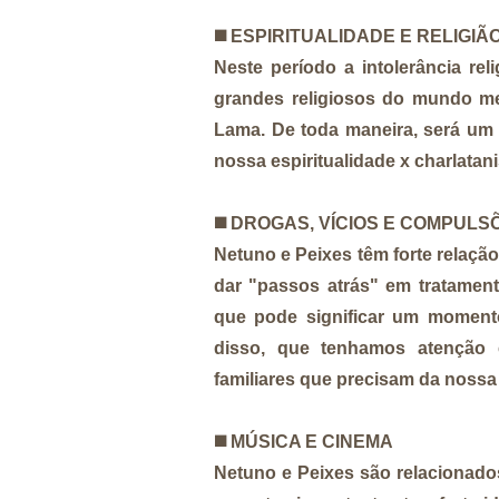
◼️
ESPIRITUALIDADE E RELIGIÃ
Neste período a intolerância re
grandes religiosos do mundo me
Lama. De toda maneira, será um 
nossa espiritualidade x charlatan
◼️
DROGAS, VÍCIOS E COMPULS
Netuno e Peixes têm forte relaç
dar "passos atrás" em tratament
que pode significar um momento
disso, que tenhamos atençã
familiares que precisam da nossa
◼️
MÚSICA E CINEMA
Netuno e Peixes são relacionado