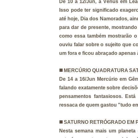
De 10 a 12/Jun, a Vênus em Leã
Isso pode ter significado exage
até hoje, Dia dos Namorados, ain
para dar de presente, mostrando
como essa também mostrarão o 
ouviu falar sobre o sujeito que
um fora e ficou abraçado apenas à
◼️ MERCÚRIO QUADRATURA SA
De 14 a 16/Jun Mercúrio em Gê
falando exatamente sobre decisõe
pensamentos fantasiosos. Está
ressaca de quem gastou "tudo e
◼️ SATURNO RETRÓGRADO EM 
Nesta semana mais um planeta 