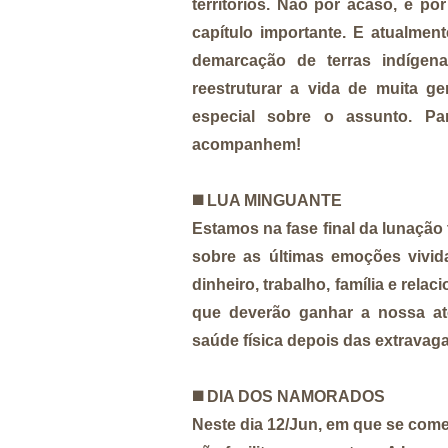
territórios. Não por acaso, é p
capítulo importante. E atualmen
demarcação de terras indígena
reestruturar a vida de muita 
especial sobre o assunto. P
acompanhem!
◼️ LUA MINGUANTE
Estamos na fase final da lunação 
sobre as últimas emoções vivida
dinheiro, trabalho, família e rela
que deverão ganhar a nossa a
saúde física depois das extravag
◼️ DIA DOS NAMORADOS
Neste dia 12/Jun, em que se com