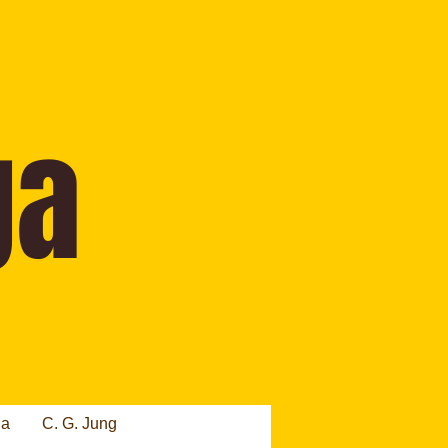
ia
C. G. Jung