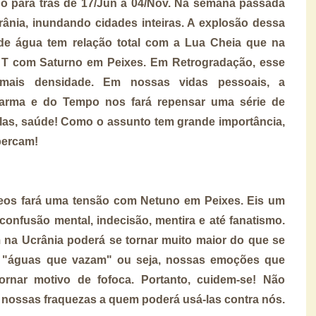
o para trás de 17/Jun a 04/Nov. Na semana passada
ânia, inundando cidades inteiras. A explosão dessa
e água tem relação total com a Lua Cheia que na
 T com Saturno em Peixes. Em Retrogradação, esse
mais densidade. Em nossas vidas pessoais, a
arma e do Tempo nos fará repensar uma série de
elas, saúde! Como o assunto tem grande importância,
percam!
eos fará uma tensão com Netuno em Peixes. Eis um
confusão mental, indecisão, mentira e até fanatismo.
m na Ucrânia poderá se tornar muito maior do que se
s "águas que vazam" ou seja, nossas emoções que
ornar motivo de fofoca. Portanto, cuidem-se! Não
 nossas fraquezas a quem poderá usá-las contra nós.