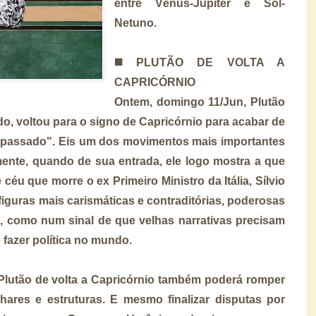
entre Vênus-Júpiter e Sol-
Netuno.
◼️ PLUTÃO DE VOLTA A
CAPRICÓRNIO
Ontem, domingo 11/Jun, Plutão
, voltou para o signo de Capricórnio para acabar de
o passado". Eis um dos movimentos mais importantes
mente, quando de sua entrada, ele logo mostra a que
céu que morre o ex Primeiro Ministro da Itália, Sílvio
figuras mais carismáticas e contraditórias, poderosas
a, como num sinal de que velhas narrativas precisam
 fazer política no mundo.
Plutão de volta a Capricórnio também poderá romper
hares e estruturas. E mesmo finalizar disputas por