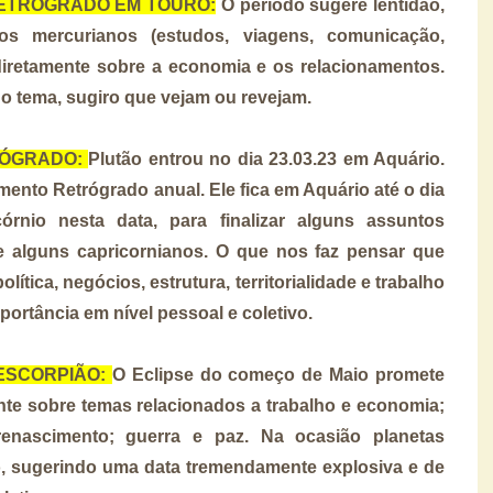
O RETRÓGRADO EM TOURO:
O período sugere lentidão,
os mercurianos (estudos, viagens, comunicação,
 diretamente sobre a economia e os relacionamentos.
o tema, sugiro que vejam ou revejam.
ETÓGRADO:
Plutão entrou no dia 23.03.23 em Aquário.
nto Retrógrado anual. Ele fica em Aquário até o dia
órnio nesta data, para finalizar alguns assuntos
 alguns capricornianos. O que nos faz pensar que
ítica, negócios, estrutura, territorialidade e trabalho
portância em nível pessoal e coletivo.
 ESCORPIÃO:
O Eclipse do começo de Maio promete
nte sobre temas relacionados a trabalho e economia;
enascimento; guerra e paz. Na ocasião planetas
o, sugerindo uma data tremendamente explosiva e de