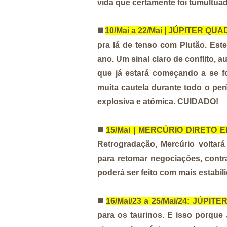
vida que certamente foi tumultuad
◼️
10/Mai a 22/Mai | JÚPITER Q
pra lá de tenso com Plutão. Est
ano. Um sinal claro de conflito, a
que já estará começando a se fo
muita cautela durante todo o per
explosiva e atômica. CUIDADO!
◼️
15/Mai | MERCÚRIO DIRETO 
Retrogradação, Mercúrio voltar
para retomar negociações, contr
poderá ser feito com mais estabili
◼️
16/Mai/23 a 25/Mai/24: JÚPIT
para os taurinos. E isso porque 