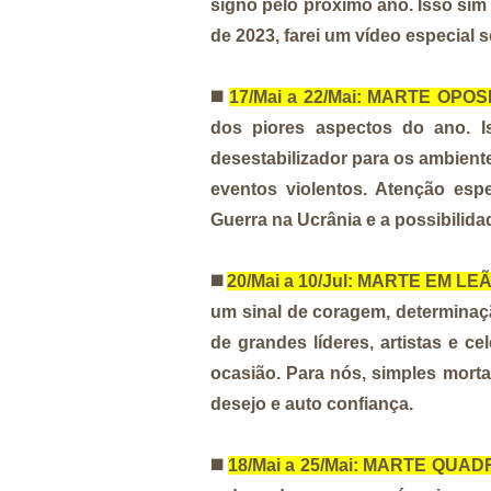
signo pelo próximo ano. Isso si
de 2023, farei um vídeo especial 
◼️
17/Mai a 22/Mai: MARTE OPO
dos piores aspectos do ano. I
desestabilizador para os ambient
eventos violentos. Atenção esp
Guerra na Ucrânia e a possibilid
◼️
20/Mai a 10/Jul: MARTE EM LE
um sinal de coragem, determinaç
de grandes líderes, artistas e c
ocasião. Para nós, simples morta
desejo e auto confiança.
◼️
18/Mai a 25/Mai: MARTE QUA