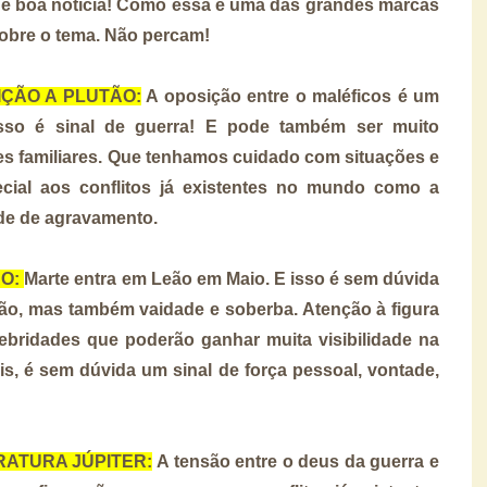
m é boa notícia! Como essa é uma das grandes marcas
sobre o tema. Não percam!
SIÇÃO A PLUTÃO:
A oposição entre o maléficos é um
sso é sinal de guerra! E pode também ser muito
es familiares. Que tenhamos cuidado com situações e
ecial aos conflitos já existentes no mundo como a
ade de agravamento.
ÃO:
Marte entra em Leão em Maio. E isso é sem dúvida
ão, mas também vaidade e soberba. Atenção à figura
elebridades que poderão ganhar muita visibilidade na
is, é sem dúvida um sinal de força pessoal, vontade,
DRATURA JÚPITER:
A tensão entre o deus da guerra e