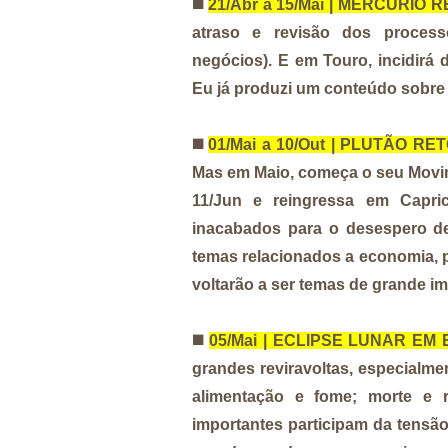
◼️
21/Abr a 15/Mai | MERCÚRI
atraso e revisão dos process
negócios). E em Touro, incidirá
Eu já produzi um conteúdo sobre 
◼️
01/Mai a 10/Out | PLUTÃO R
Mas em Maio, começa o seu Movime
11/Jun e reingressa em Capric
inacabados para o desespero de
temas relacionados a economia, pol
voltarão a ser temas de grande im
◼️
05/Mai | ECLIPSE LUNAR EM
grandes reviravoltas, especialme
alimentação e fome; morte e r
importantes participam da tensã