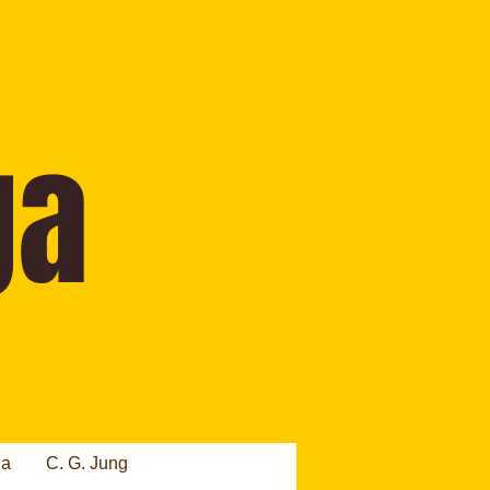
ia
C. G. Jung